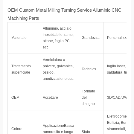
OEM Custom Metal Milling Turning Service Alluminio CNC
Machining Parts
Alluminio, acciaio
inossidabile, rame,
Materiale
Grandezza
Personalizzato
ottone, foglio PC
ecc.
Verniciatura a
Trattamento
polvere, galvanica,
taglio laser, pieg
Technics
superficiale
ossido,
saldatura, timbr
anodizzazione ecc.
Formato
OEM
Accettare
del
3D/CAD/DWG/I
disegno
Elettrodomestico
Edilizia, Beni
ApplicazioneBassa
Colore
strumentali, Ene
rumorosità e lunga
Stato